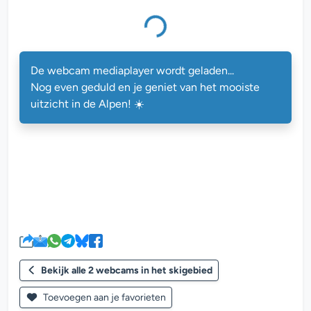
De webcam mediaplayer wordt geladen...
Nog even geduld en je geniet van het mooiste
uitzicht in de Alpen! ☀️
Bekijk alle 2 webcams in het skigebied
Toevoegen aan je favorieten