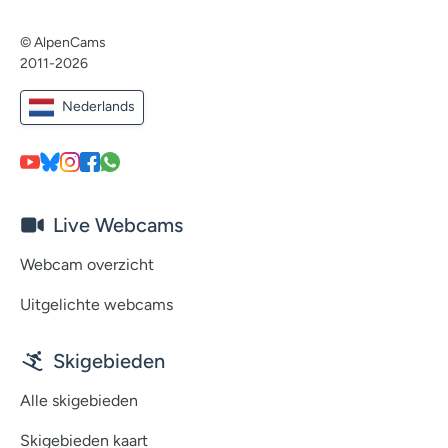
© AlpenCams
2011-2026
Nederlands
Live Webcams
Webcam overzicht
Uitgelichte webcams
Skigebieden
Alle skigebieden
Skigebieden kaart