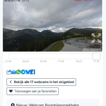
Bekijk alle 17 webcams in het skigebied
Toevoegen aan je favorieten
Nieuw: Webcam Biosphärenparkbahn