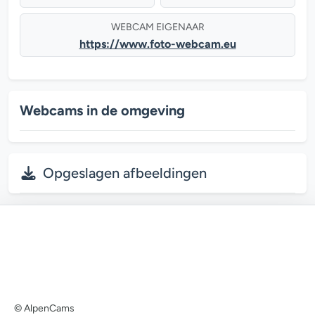
WEBCAM EIGENAAR
https://www.foto-webcam.eu
Webcams in de omgeving
Opgeslagen afbeeldingen
© AlpenCams