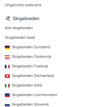
Uitgelichte webcams
Skigebieden
Alle skigebieden
Skigebieden kaart
Skigebieden Duitsland
Skigebieden Oostenrijk
Skigebieden Frankrijk
Skigebieden Zwitserland
Skigebieden Italië
Skigebieden Liechtenstein
Skigebieden Slovenië