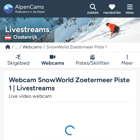
AlpenCams
Webcams in de Alpen
ZOEKEN
FAVORIETEN
MENU
Livestreams
Oostenrijk
...
Webcams
SnowWorld Zoetermeer Piste 1
Skigebied
Webcams
Pistes/Skiliften
Meer
Webcam SnowWorld Zoetermeer Piste
1 | Livestreams
Live video webcam