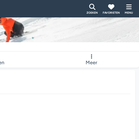
ZOEKEN
FAVORIETEN
MENU
ten
Meer