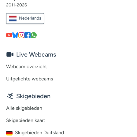
2011-2026
Nederlands
Live Webcams
Webcam overzicht
Uitgelichte webcams
Skigebieden
Alle skigebieden
Skigebieden kaart
Skigebieden Duitsland