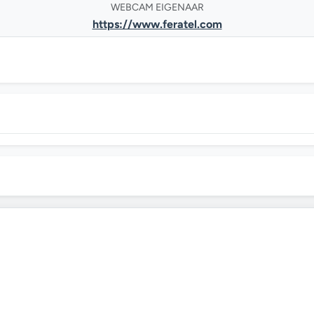
WEBCAM EIGENAAR
https://www.feratel.com