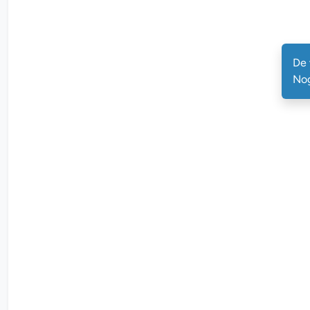
De 
Nog