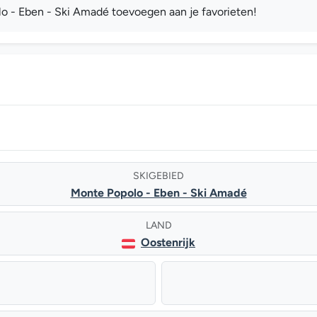
 - Eben - Ski Amadé toevoegen aan je favorieten!
SKIGEBIED
Monte Popolo - Eben - Ski Amadé
LAND
Oostenrijk