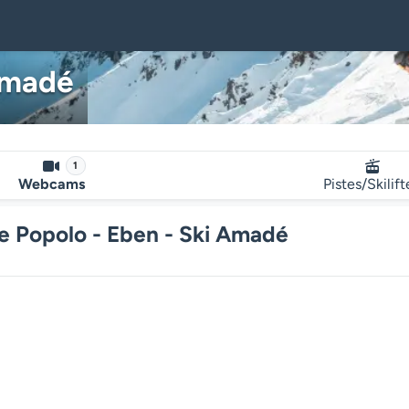
Amadé
1
Webcams
Pistes/Skilif
e Popolo - Eben - Ski Amadé