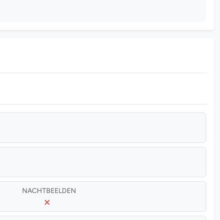
NACHTBEELDEN