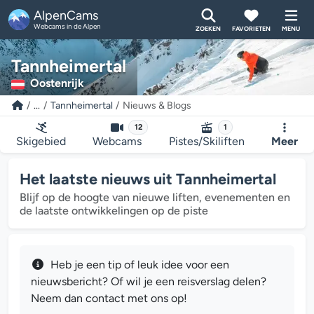
AlpenCams
Webcams in de Alpen
ZOEKEN
FAVORIETEN
MENU
Tannheimertal
Oostenrijk
...
Tannheimertal
Nieuws & Blogs
12
1
Skigebied
Webcams
Pistes/Skiliften
Meer
Het laatste nieuws uit Tannheimertal
Blijf op de hoogte van nieuwe liften, evenementen en
de laatste ontwikkelingen op de piste
Heb je een tip of leuk idee voor een
nieuwsbericht? Of wil je een reisverslag delen?
Neem dan contact met ons op!