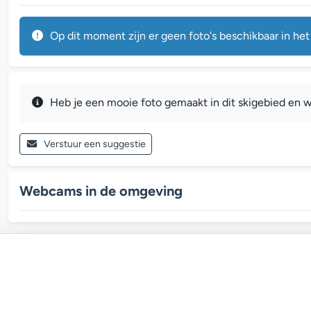
Op dit moment zijn er geen foto's beschikbaar in het 
Heb je een mooie foto gemaakt in dit skigebied en w
Verstuur een suggestie
Webcams in de omgeving