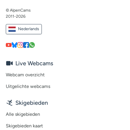
© AlpenCams
2011-2026
Nederlands
Live Webcams
Webcam overzicht
Uitgelichte webcams
Skigebieden
Alle skigebieden
Skigebieden kaart