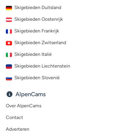
Skigebieden Duitsland
Skigebieden Oostenrijk
Skigebieden Frankrijk
Skigebieden Zwitserland
Skigebieden Italië
Skigebieden Liechtenstein
Skigebieden Slovenië
AlpenCams
Over AlpenCams
Contact
Adverteren