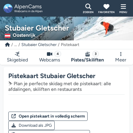
AlpenCams
Webcams in de Alpen
ZOEKEN
FAVORIETEN
MENU
Stubaier Gletscher
Oostenrijk
...
Stubaier Gletscher
Pistekaart
4
3
Skigebied
Webcams
Pistes/Skiliften
Meer
Pistekaart Stubaier Gletscher
⛷️ Plan je perfecte skidag met de pistekaart: alle
afdalingen, skiliften en restaurants
Open pistekaart in volledig scherm
Download als JPG