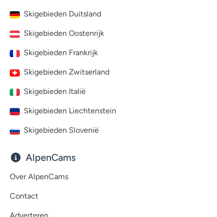
Skigebieden Duitsland
Skigebieden Oostenrijk
Skigebieden Frankrijk
Skigebieden Zwitserland
Skigebieden Italië
Skigebieden Liechtenstein
Skigebieden Slovenië
AlpenCams
Over AlpenCams
Contact
Adverteren