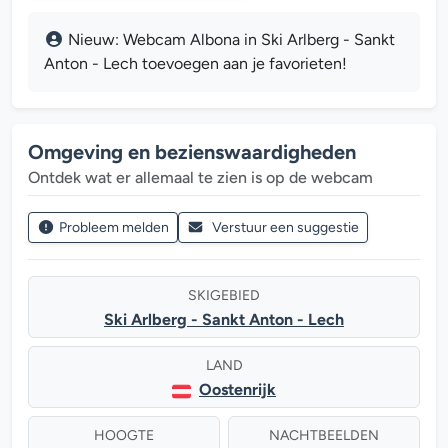
Nieuw: Webcam Albona in Ski Arlberg - Sankt
Anton - Lech toevoegen aan je favorieten!
Omgeving en bezienswaardigheden
Ontdek wat er allemaal te zien is op de webcam
Probleem melden
Verstuur een suggestie
SKIGEBIED
Ski Arlberg - Sankt Anton - Lech
LAND
Oostenrijk
HOOGTE
NACHTBEELDEN