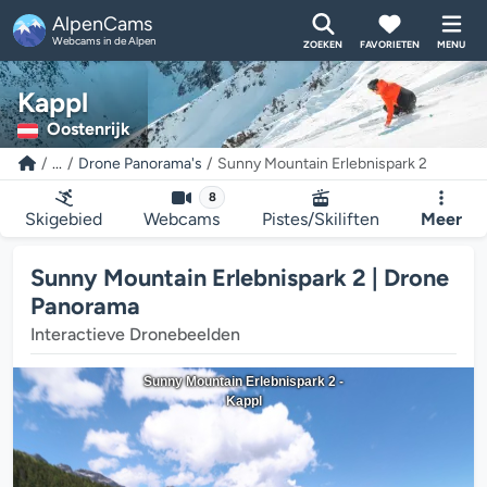
AlpenCams
Webcams in de Alpen
ZOEKEN
FAVORIETEN
MENU
Kappl
Oostenrijk
...
Drone Panorama's
Sunny Mountain Erlebnispark 2
8
Skigebied
Webcams
Pistes/Skiliften
Meer
Sunny Mountain Erlebnispark 2 | Drone
Panorama
Interactieve Dronebeelden
Sunny Mountain Erlebnispark 2 -
Kappl