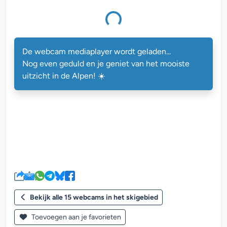
am mediaplayer wordt geladen...
De webcam mediaplayer wordt geladen...
Nog even geduld en je geniet van het mooiste
uitzicht in de Alpen! ☀️
Bekijk alle 15 webcams in het skigebied
Toevoegen aan je favorieten