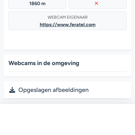
1860 m
WEBCAM EIGENAAR
https://www.feratel.com
Webcams in de omgeving
Opgeslagen afbeeldingen