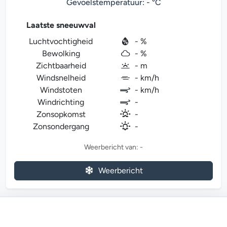
Gevoelstemperatuur: - °C
Laatste sneeuwval
Luchtvochtigheid
- %
Bewolking
- %
Zichtbaarheid
- m
Windsnelheid
- km/h
Windstoten
- km/h
Windrichting
-
Zonsopkomst
-
Zonsondergang
-
Weerbericht van: -
Weerbericht