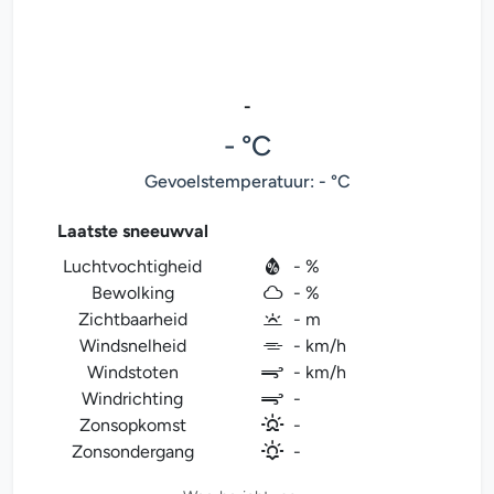
-
- °C
Gevoelstemperatuur: - °C
Laatste sneeuwval
Luchtvochtigheid
- %
Bewolking
- %
Zichtbaarheid
- m
Windsnelheid
- km/h
Windstoten
- km/h
Windrichting
-
Zonsopkomst
-
Zonsondergang
-