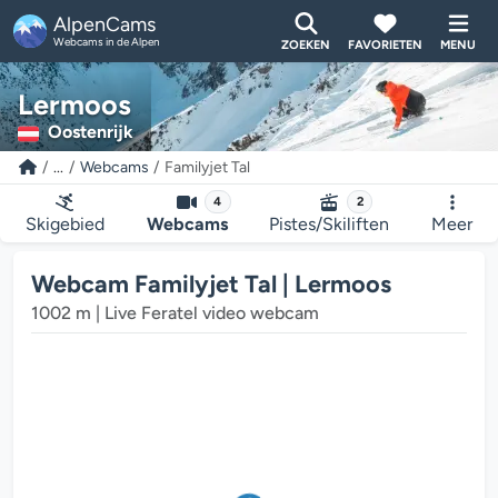
AlpenCams
Webcams in de Alpen
ZOEKEN
FAVORIETEN
MENU
Lermoos
Oostenrijk
...
Webcams
Familyjet Tal
4
2
Skigebied
Webcams
Pistes/Skiliften
Meer
Webcam Familyjet Tal | Lermoos
1002 m | Live Feratel video webcam
bcam mediaplayer wordt geladen...