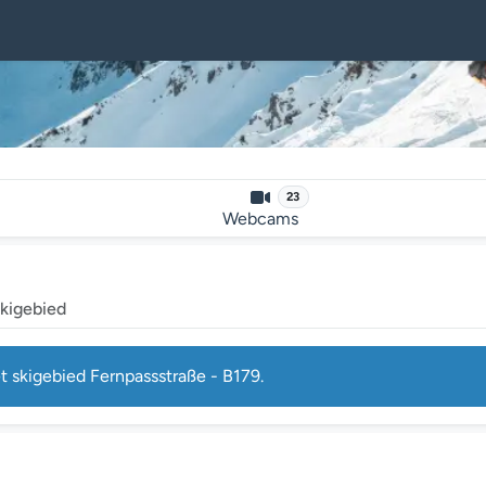
23
Webcams
skigebied
t skigebied Fernpassstraße - B179.