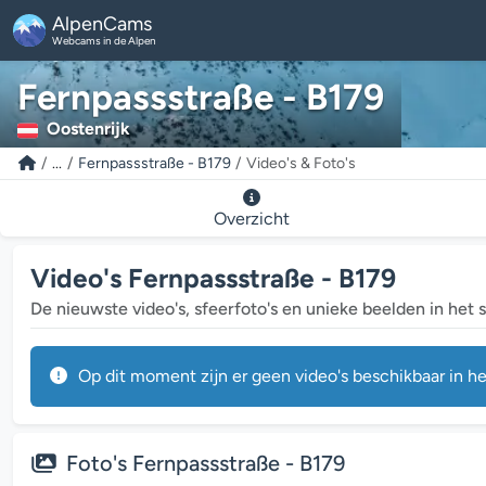
AlpenCams
Webcams in de Alpen
Fernpassstraße - B179
Oostenrijk
...
Fernpassstraße - B179
Video's & Foto's
Overzicht
Video's Fernpassstraße - B179
De nieuwste video's, sfeerfoto's en unieke beelden in het 
Op dit moment zijn er geen video's beschikbaar in he
Foto's Fernpassstraße - B179