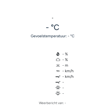
-
- °C
Gevoelstemperatuur: - °C
- %
- %
- m
- km/h
- km/h
-
-
-
Weerbericht van: -