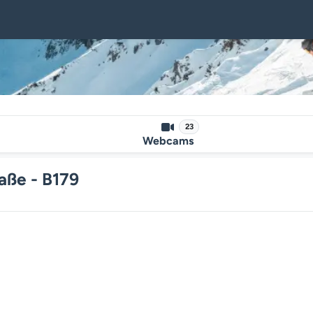
23
Webcams
aße - B179