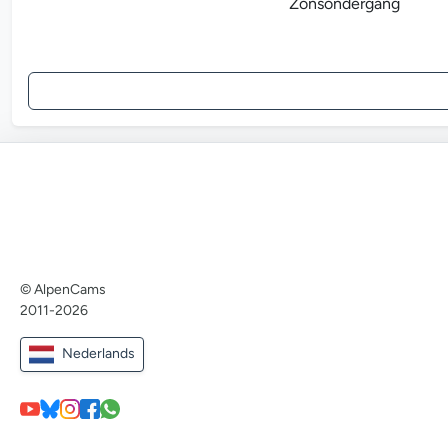
Zonsondergang
© AlpenCams
2011-2026
Nederlands