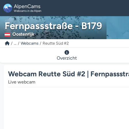
AlpenCams
Webcams in de Alpen
Fernpassstraße - B179
Oostenrijk
...
Webcams
Reutte Süd #2
Overzicht
Webcam Reutte Süd #2 | Fernpassstr
Live webcam