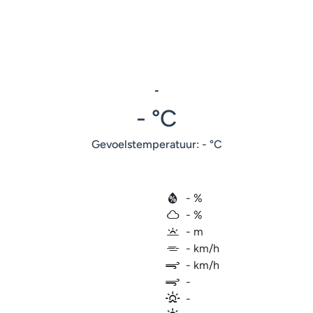
-
- °C
Gevoelstemperatuur: - °C
- %
- %
- m
- km/h
- km/h
-
-