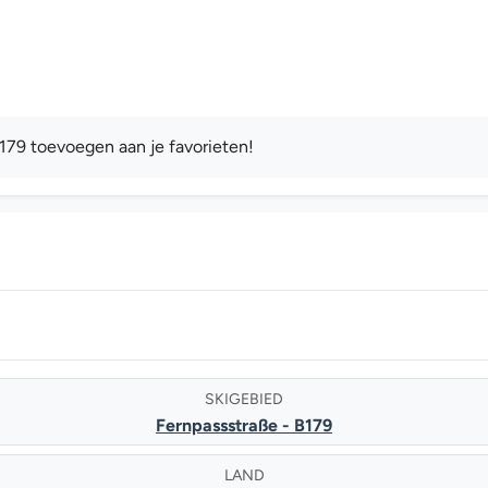
79 toevoegen aan je favorieten!
SKIGEBIED
Fernpassstraße - B179
LAND