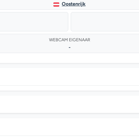
Oostenrijk
WEBCAM EIGENAAR
-