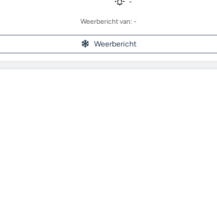
-
Weerbericht van: -
Weerbericht