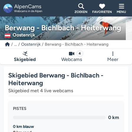
AlpenCams
Webcams in de Alpen
ZOEKEN
FAVORIETEN
MENU
Berwang - Bichlbach - Heiterwang
Oostenrijk
...
Oostenrijk
Berwang - Bichlbach - Heiterwang
4
Skigebied
Webcams
Meer
Skigebied Berwang - Bichlbach -
Heiterwang
Skigebied met 4 live webcams
PISTES
0 km
0 km blauw