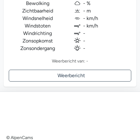
Bewolking
- %
Zichtbaarheid
- m
Windsnelheid
- km/h
Windstoten
- km/h
Windrichting
-
Zonsopkomst
-
Zonsondergang
-
Weerbericht van: -
Weerbericht
© AlpenCams