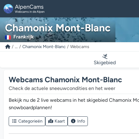
AlpenCams
Webcams in de Alpen
Chamonix Mont-Blanc
Frankrijk
...
Chamonix Mont-Blanc
Webcams
Skigebied
Webcams Chamonix Mont-Blanc
Check de actuele sneeuwcondities en het weer
Bekijk nu de 2 live webcams in het skigebied Chamonix Mo
snowboardplannen!
Categorieën
Kaart
Info