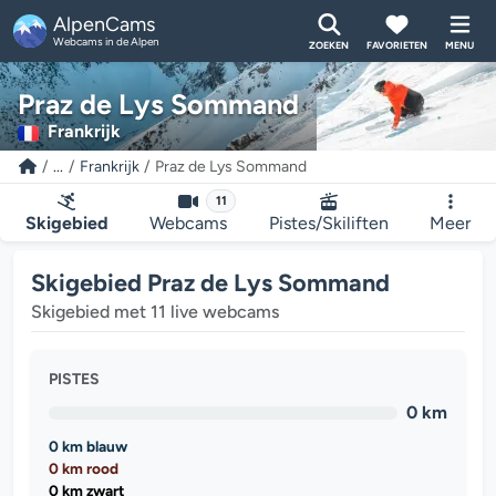
AlpenCams
Webcams in de Alpen
ZOEKEN
FAVORIETEN
MENU
Praz de Lys Sommand
Frankrijk
...
Frankrijk
Praz de Lys Sommand
11
Skigebied
Webcams
Pistes/Skiliften
Meer
Skigebied Praz de Lys Sommand
Skigebied met 11 live webcams
PISTES
0 km
0 km blauw
0 km rood
0 km zwart