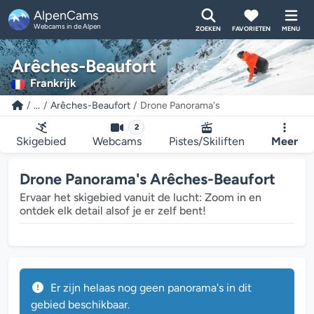
AlpenCams
Webcams in de Alpen
ZOEKEN
FAVORIETEN
MENU
Arêches-Beaufort
Frankrijk
...
Arêches-Beaufort
Drone Panorama's
2
Skigebied
Webcams
Pistes/Skiliften
Meer
Drone Panorama's Arêches-Beaufort
Ervaar het skigebied vanuit de lucht: Zoom in en
ontdek elk detail alsof je er zelf bent!
Er zijn helaas nog geen panorama's in dit
gebied beschikbaar.