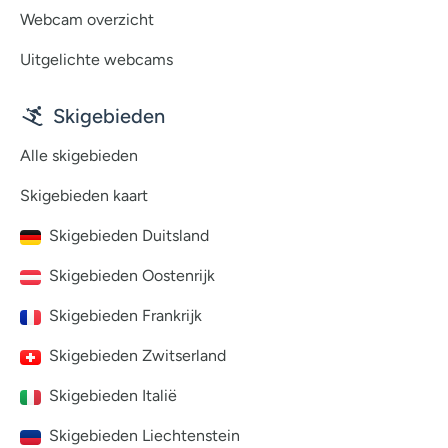
Webcam overzicht
Uitgelichte webcams
Skigebieden
Alle skigebieden
Skigebieden kaart
Skigebieden Duitsland
Skigebieden Oostenrijk
Skigebieden Frankrijk
Skigebieden Zwitserland
Skigebieden Italië
Skigebieden Liechtenstein