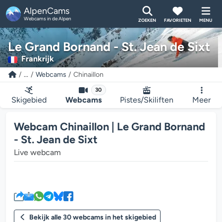
AlpenCams
Webcams in de Alpen
ZOEKEN
FAVORIETEN
MENU
Le Grand Bornand - St. Jean de Sixt
Frankrijk
...
Webcams
Chinaillon
30
Skigebied
Webcams
Pistes/Skiliften
Meer
Webcam Chinaillon | Le Grand Bornand
- St. Jean de Sixt
Live webcam
De webcam mediaplayer wordt g
Bekijk alle 30 webcams in het skigebied