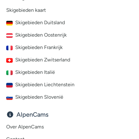
Skigebieden kaart
Skigebieden Duitsland
Skigebieden Oostenrijk
Skigebieden Frankrijk
Skigebieden Zwitserland
Skigebieden Italië
Skigebieden Liechtenstein
Skigebieden Slovenië
AlpenCams
Over AlpenCams