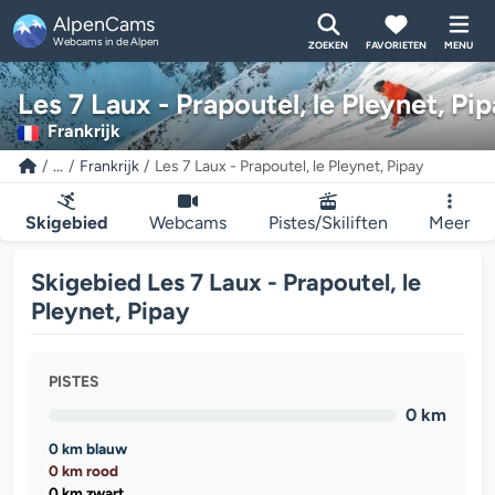
AlpenCams
Webcams in de Alpen
ZOEKEN
FAVORIETEN
MENU
Les 7 Laux - Prapoutel, le Pleynet, Pi
Frankrijk
...
Frankrijk
Les 7 Laux - Prapoutel, le Pleynet, Pipay
Skigebied
Webcams
Pistes/Skiliften
Meer
Skigebied Les 7 Laux - Prapoutel, le
Pleynet, Pipay
PISTES
0 km
0 km blauw
0 km rood
0 km zwart