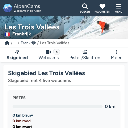
AlpenCams
Webcams in de Alpen
ZOEKEN
FAVORIETEN
MENU
Les Trois Vallées
Frankrijk
...
Frankrijk
Les Trois Vallées
4
Skigebied
Webcams
Pistes/Skiliften
Meer
Skigebied Les Trois Vallées
Skigebied met 4 live webcams
PISTES
0 km
0 km blauw
0 km rood
0 km zwart