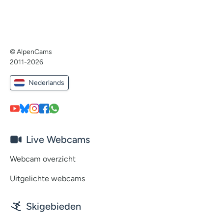
© AlpenCams
2011-2026
Nederlands
Live Webcams
Webcam overzicht
Uitgelichte webcams
Skigebieden