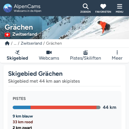
AlpenCams
Webcams in de Alpen
ZOEKEN
FAVORIETEN
MENU
Grächen
Zwitserland
...
Zwitserland
Grächen
Skigebied
Webcams
Pistes/Skiliften
Meer
Skigebied Grächen
Skigebied met 44 km aan skipistes
PISTES
44 km
9 km blauw
33 km rood
2 km zwart