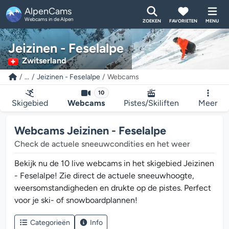
AlpenCams
Webcams in de Alpen
ZOEKEN
FAVORIETEN
MENU
Jeizinen - Feselalpe
Zwitserland
...
Jeizinen - Feselalpe
Webcams
10
Skigebied
Webcams
Pistes/Skiliften
Meer
Webcams Jeizinen - Feselalpe
Check de actuele sneeuwcondities en het weer
Bekijk nu de 10 live webcams in het skigebied Jeizinen
- Feselalpe! Zie direct de actuele sneeuwhoogte,
weersomstandigheden en drukte op de pistes. Perfect
voor je ski- of snowboardplannen!
Categorieën
Info