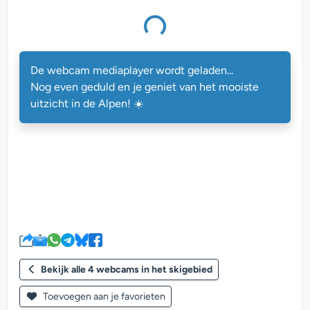
De webcam mediaplayer wordt geladen...
Nog even geduld en je geniet van het mooiste
uitzicht in de Alpen! ☀️
Bekijk alle 4 webcams in het skigebied
Toevoegen aan je favorieten