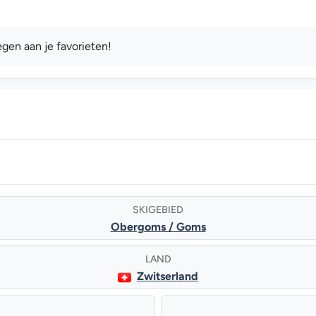
en aan je favorieten!
SKIGEBIED
Obergoms / Goms
LAND
Zwitserland