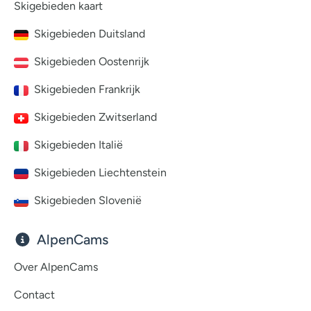
Skigebieden kaart
Skigebieden Duitsland
Skigebieden Oostenrijk
Skigebieden Frankrijk
Skigebieden Zwitserland
Skigebieden Italië
Skigebieden Liechtenstein
Skigebieden Slovenië
AlpenCams
Over AlpenCams
Contact