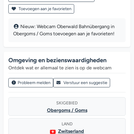
Toevoegen aan je favorieten
Nieuw: Webcam Oberwald Bahnübergang in
Obergoms / Goms toevoegen aan je favorieten!
Omgeving en bezienswaardigheden
Ontdek wat er allemaal te zien is op de webcam
Probleem melden
Verstuur een suggestie
SKIGEBIED
Obergoms / Goms
LAND
Zwitserland