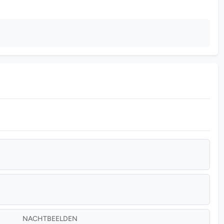
NACHTBEELDEN