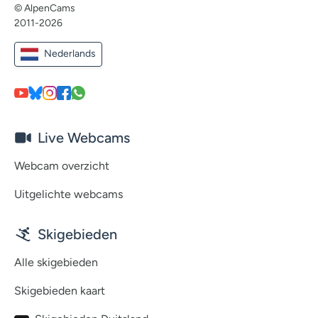
© AlpenCams
2011-2026
Nederlands
Live Webcams
Webcam overzicht
Uitgelichte webcams
Skigebieden
Alle skigebieden
Skigebieden kaart