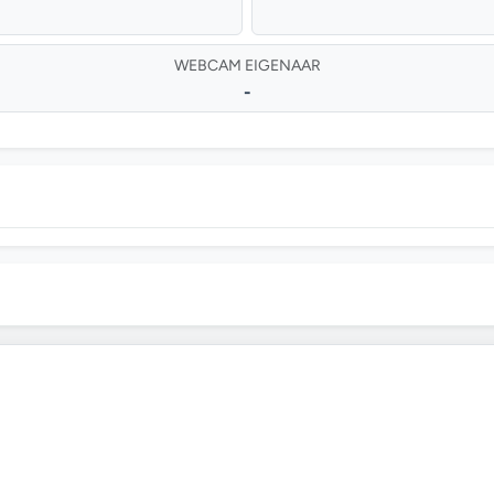
WEBCAM EIGENAAR
-