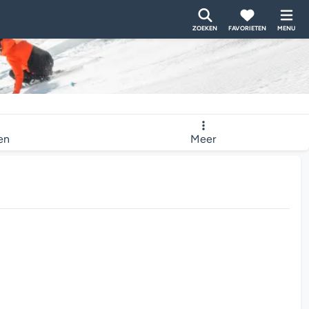
ZOEKEN
FAVORIETEN
MENU
ten
Meer
eladen...