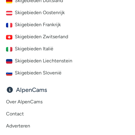
Skigebieden Duitsland
Skigebieden Oostenrijk
Skigebieden Frankrijk
Skigebieden Zwitserland
Skigebieden Italië
Skigebieden Liechtenstein
Skigebieden Slovenië
AlpenCams
Over AlpenCams
Contact
Adverteren