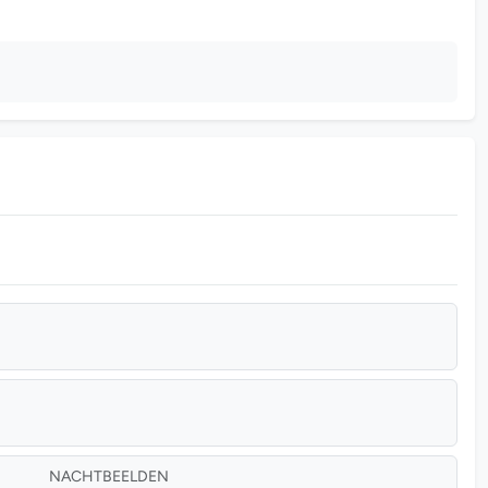
NACHTBEELDEN