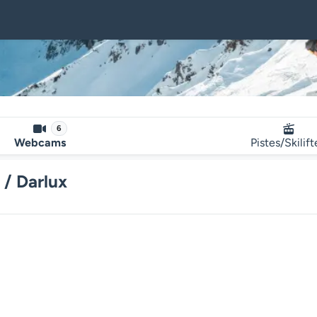
6
Webcams
Pistes/Skilif
 / Darlux
De webcam mediaplayer wordt g