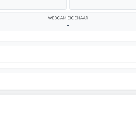
WEBCAM EIGENAAR
-