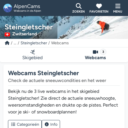
AlpenCams
Webcams in de Alpen
ZOEKEN
FAVORIETEN
MENU
Steingletscher
Zwitserland
...
Steingletscher
Webcams
3
Skigebied
Webcams
Webcams Steingletscher
Check de actuele sneeuwcondities en het weer
Bekijk nu de 3 live webcams in het skigebied
Steingletscher! Zie direct de actuele sneeuwhoogte,
weersomstandigheden en drukte op de pistes. Perfect
voor je ski- of snowboardplannen!
Categorieën
Info