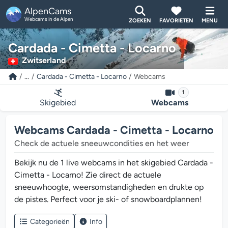
AlpenCams
Webcams in de Alpen
ZOEKEN
FAVORIETEN
MENU
Cardada - Cimetta - Locarno
Zwitserland
...
Cardada - Cimetta - Locarno
Webcams
1
Skigebied
Webcams
Webcams Cardada - Cimetta - Locarno
Check de actuele sneeuwcondities en het weer
Bekijk nu de 1 live webcams in het skigebied Cardada -
Cimetta - Locarno! Zie direct de actuele
sneeuwhoogte, weersomstandigheden en drukte op
de pistes. Perfect voor je ski- of snowboardplannen!
Categorieën
Info