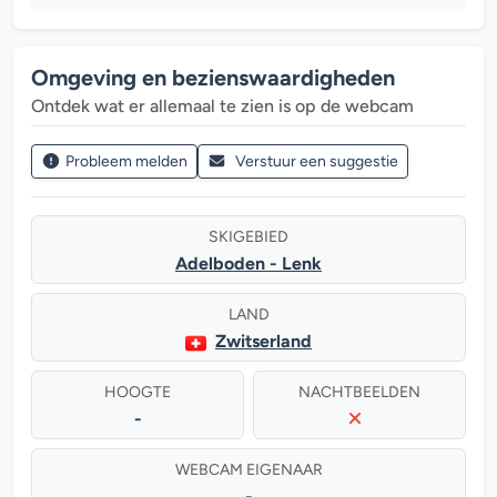
Omgeving en bezienswaardigheden
Ontdek wat er allemaal te zien is op de webcam
Probleem melden
Verstuur een suggestie
SKIGEBIED
Adelboden - Lenk
LAND
Zwitserland
HOOGTE
NACHTBEELDEN
-
WEBCAM EIGENAAR
-