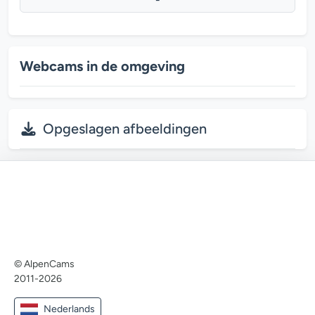
Webcams in de omgeving
Opgeslagen afbeeldingen
© AlpenCams
2011-2026
Nederlands