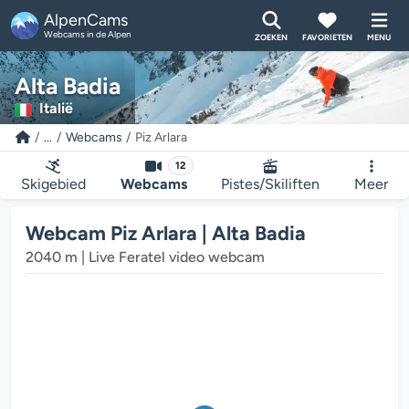
AlpenCams
Webcams in de Alpen
ZOEKEN
FAVORIETEN
MENU
Alta Badia
Italië
...
Webcams
Piz Arlara
12
Skigebied
Webcams
Pistes/Skiliften
Meer
Webcam Piz Arlara | Alta Badia
2040 m | Live Feratel video webcam
cam mediaplayer wordt geladen...