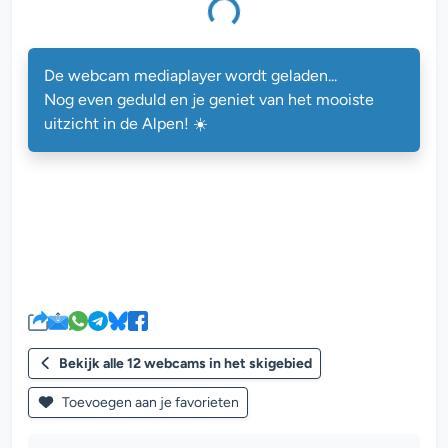
De webcam mediaplayer wordt geladen...
Nog even geduld en je geniet van het mooiste
uitzicht in de Alpen! ☀️
Bekijk alle 12 webcams in het skigebied
Toevoegen aan je favorieten