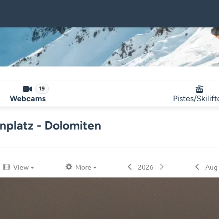
19
Webcams
Pistes/Skilif
nplatz - Dolomiten