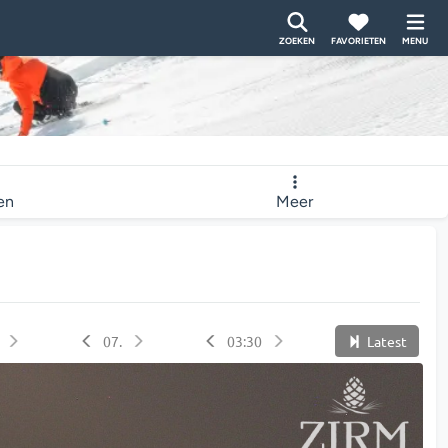
ZOEKEN
FAVORIETEN
MENU
ten
Meer