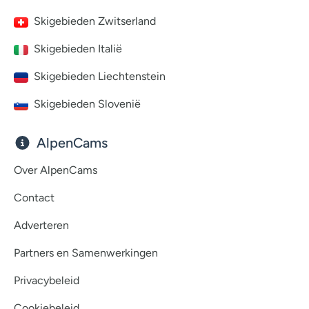
Skigebieden Zwitserland
Skigebieden Italië
Skigebieden Liechtenstein
Skigebieden Slovenië
AlpenCams
Over AlpenCams
Contact
Adverteren
Partners en Samenwerkingen
Privacybeleid
Cookiebeleid