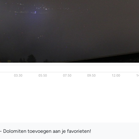
- Dolomiten toevoegen aan je favorieten!