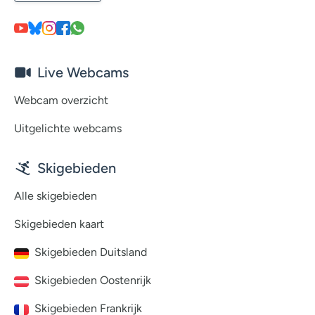
Live Webcams
Webcam overzicht
Uitgelichte webcams
Skigebieden
Alle skigebieden
Skigebieden kaart
Skigebieden Duitsland
Skigebieden Oostenrijk
Skigebieden Frankrijk