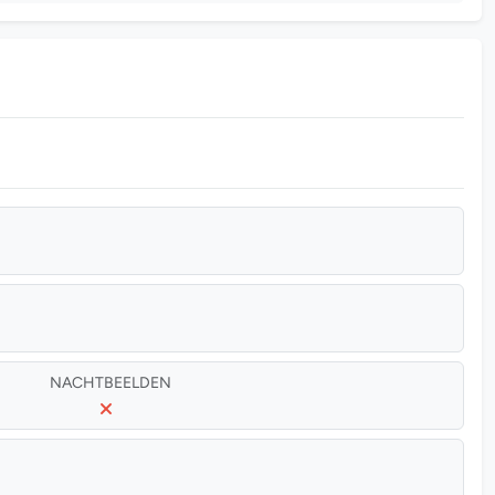
NACHTBEELDEN