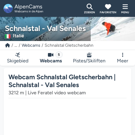
AlpenCams
Webcams in de Alpen
ZOEKEN
FAVORIETEN
MENU
Schnalstal - Val Senales
Italië
...
Webcams
Schnalstal Gletscherbahn
5
Skigebied
Webcams
Pistes/Skiliften
Meer
Webcam Schnalstal Gletscherbahn |
De webcam mediaplayer wordt geladen...
Schnalstal - Val Senales
3212 m | Live Feratel video webcam