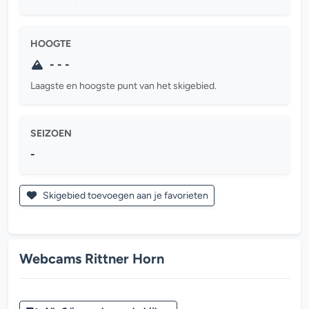
HOOGTE
- - -
Laagste en hoogste punt van het skigebied.
SEIZOEN
-
Skigebied toevoegen aan je favorieten
Webcams Rittner Horn