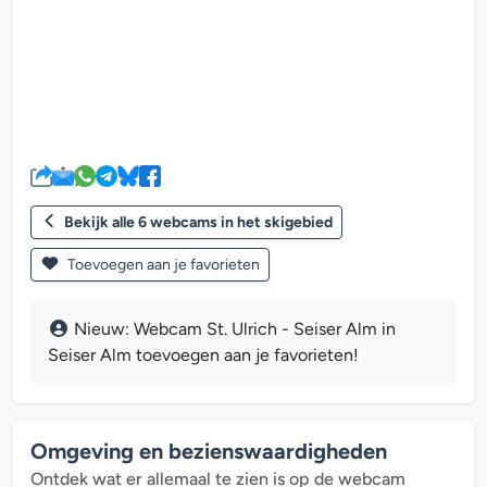
De webcam mediaplayer wordt g
Bekijk alle 6 webcams in het skigebied
Toevoegen aan je favorieten
Nieuw: Webcam St. Ulrich - Seiser Alm in
Seiser Alm toevoegen aan je favorieten!
Omgeving en bezienswaardigheden
Ontdek wat er allemaal te zien is op de webcam