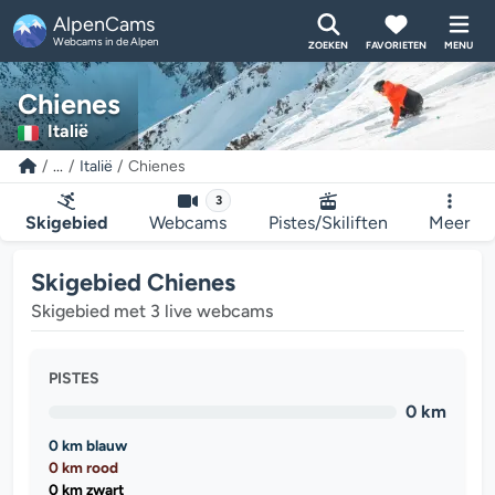
AlpenCams
Webcams in de Alpen
ZOEKEN
FAVORIETEN
MENU
Chienes
Italië
...
Italië
Chienes
3
Skigebied
Webcams
Pistes/Skiliften
Meer
Skigebied Chienes
Skigebied met 3 live webcams
PISTES
0 km
0 km blauw
0 km rood
0 km zwart