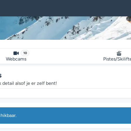
10
Webcams
Pistes/Skilift
s
detail alsof je er zelf bent!
hikbaar.