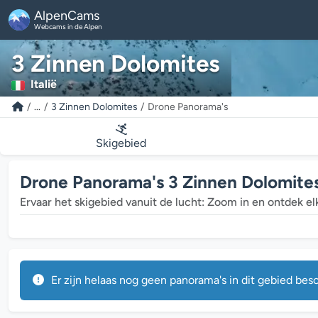
AlpenCams
Webcams in de Alpen
3 Zinnen Dolomites
Italië
...
3 Zinnen Dolomites
Drone Panorama's
Skigebied
Drone Panorama's 3 Zinnen Dolomite
Ervaar het skigebied vanuit de lucht: Zoom in en ontdek elk 
Er zijn helaas nog geen panorama's in dit gebied besc