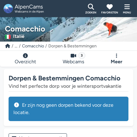
AlpenCams
Webcams in de Alpen
ZOEKEN
FAVORIETEN
MENU
Comacchio
Italië
...
Comacchio
Dorpen & Bestemmingen
3
Overzicht
Webcams
Meer
Dorpen & Bestemmingen Comacchio
Vind het perfecte dorp voor je wintersportvakantie
Er zijn nog geen dorpen bekend voor deze
locatie.