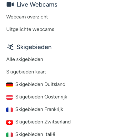
Live Webcams
Webcam overzicht
Uitgelichte webcams
Skigebieden
Alle skigebieden
Skigebieden kaart
Skigebieden Duitsland
Skigebieden Oostenrijk
Skigebieden Frankrijk
Skigebieden Zwitserland
Skigebieden Italië