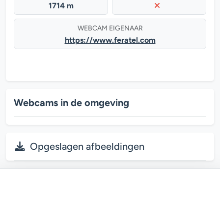
1714 m
WEBCAM EIGENAAR
https://www.feratel.com
Webcams in de omgeving
Opgeslagen afbeeldingen