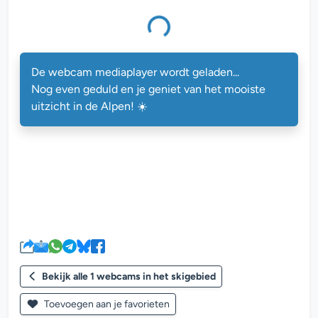
De webcam mediaplayer wordt geladen...
Nog even geduld en je geniet van het mooiste
uitzicht in de Alpen! ☀️
Bekijk alle 1 webcams in het skigebied
Toevoegen aan je favorieten