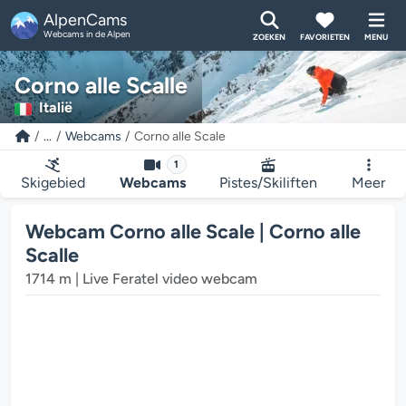
AlpenCams
Webcams in de Alpen
ZOEKEN
FAVORIETEN
MENU
Corno alle Scalle
Italië
...
Webcams
Corno alle Scale
1
Skigebied
Webcams
Pistes/Skiliften
Meer
Webcam Corno alle Scale | Corno alle
Scalle
1714 m | Live Feratel video webcam
bcam mediaplayer wordt geladen...