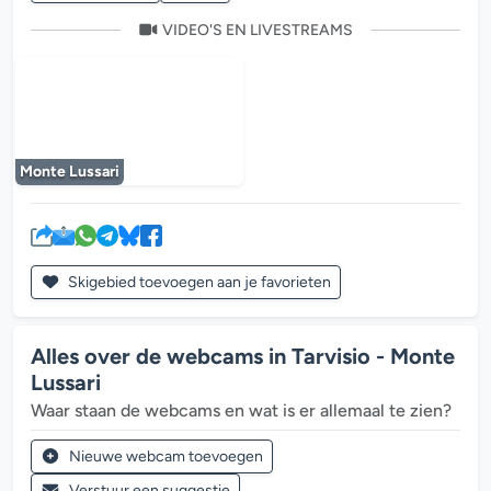
VIDEO'S EN LIVESTREAMS
De mediaplayer wordt geladen...
Monte Lussari
Skigebied toevoegen aan je favorieten
Alles over de webcams in Tarvisio - Monte
Lussari
Waar staan de webcams en wat is er allemaal te zien?
Nieuwe webcam toevoegen
Verstuur een suggestie