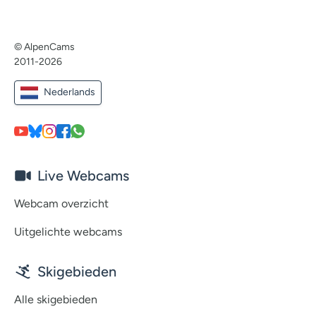
© AlpenCams
2011-2026
Nederlands
Live Webcams
Webcam overzicht
Uitgelichte webcams
Skigebieden
Alle skigebieden