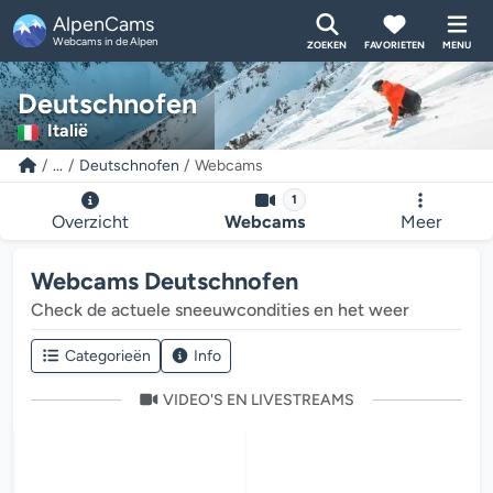
AlpenCams
Webcams in de Alpen
ZOEKEN
FAVORIETEN
MENU
Deutschnofen
Italië
...
Deutschnofen
Webcams
1
Overzicht
Webcams
Meer
Webcams Deutschnofen
Check de actuele sneeuwcondities en het weer
Categorieën
Info
VIDEO'S EN LIVESTREAMS