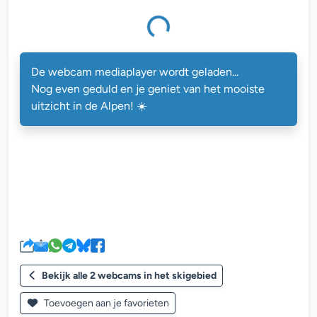
cam mediaplayer wordt geladen...
De webcam mediaplayer wordt geladen...
Nog even geduld en je geniet van het mooiste
uitzicht in de Alpen! ☀️
Bekijk alle 2 webcams in het skigebied
Toevoegen aan je favorieten