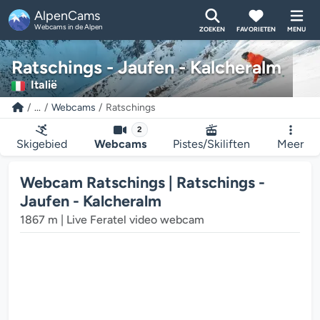
AlpenCams
Webcams in de Alpen
ZOEKEN
FAVORIETEN
MENU
Ratschings - Jaufen - Kalcheralm
Italië
...
Webcams
Ratschings
2
Skigebied
Webcams
Pistes/Skiliften
Meer
Webcam Ratschings | Ratschings -
Jaufen - Kalcheralm
1867 m | Live Feratel video webcam