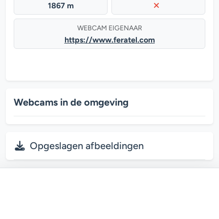
1867 m
WEBCAM EIGENAAR
https://www.feratel.com
Webcams in de omgeving
Opgeslagen afbeeldingen