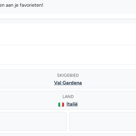
 aan je favorieten!
SKIGEBIED
Val Gardena
LAND
Italië