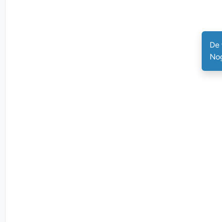
De 
Nog