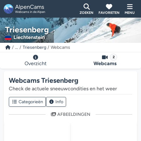
AlpenCams
Webcams in de Alpen
ZOEKEN
FAVORIETEN
MENU
Triesenberg
Liechtenstein
...
Triesenberg
Webcams
2
Overzicht
Webcams
Webcams Triesenberg
Check de actuele sneeuwcondities en het weer
Categorieën
Info
AFBEELDINGEN