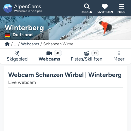
AlpenCams
Webcams in de Alpen
ZOEKEN
FAVORIETEN
MENU
Winterberg
Duitsland
...
Webcams
Schanzen Wirbel
31
11
Skigebied
Webcams
Pistes/Skiliften
Meer
Webcam Schanzen Wirbel | Winterberg
Live webcam