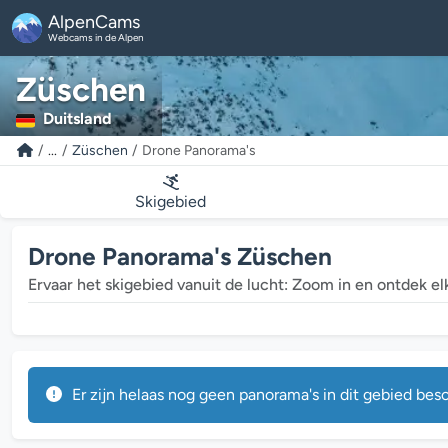
AlpenCams
Webcams in de Alpen
Züschen
Duitsland
...
Züschen
Drone Panorama's
Skigebied
Drone Panorama's Züschen
Ervaar het skigebied vanuit de lucht: Zoom in en ontdek elk 
Er zijn helaas nog geen panorama's in dit gebied besc